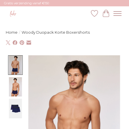
Gratis verzending vanaf €150
Verlanglijst
Winkelw
Home
/
Woody Duopack Korte Boxershorts
Product image slideshow Items