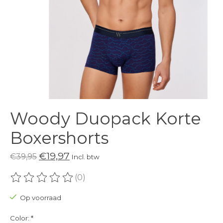
Woody Duopack Korte
Boxershorts
€19,97
€39,95
Incl. btw
(0)
De beoordeling van dit product is
0
van de 5
Op voorraad
Color:
*