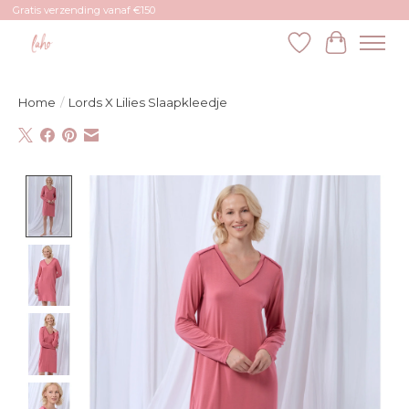
Gratis verzending vanaf €150
Verlanglijst
Winkelw
Home
/
Lords X Lilies Slaapkleedje
Product image slideshow Items