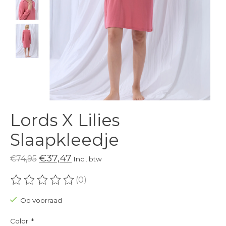
Lords X Lilies
Slaapkleedje
€37,47
€74,95
Incl. btw
(0)
De beoordeling van dit product is
0
van de 5
Op voorraad
Color:
*