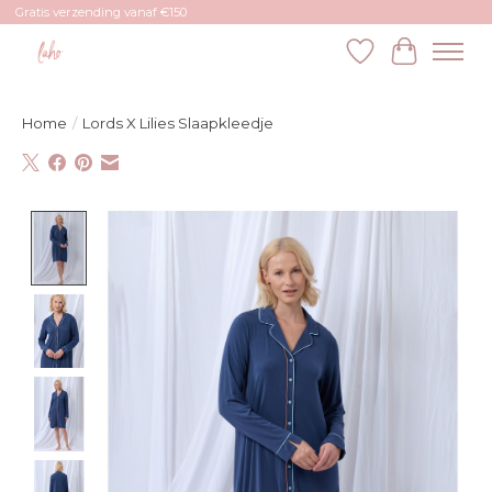
Gratis verzending vanaf €150
Verlanglijst
Winkelw
Home
/
Lords X Lilies Slaapkleedje
Product image slideshow Items