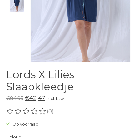
Lords X Lilies
Slaapkleedje
€42,47
€84,95
Incl. btw
(0)
De beoordeling van dit product is
0
van de 5
Op voorraad
Color:
*