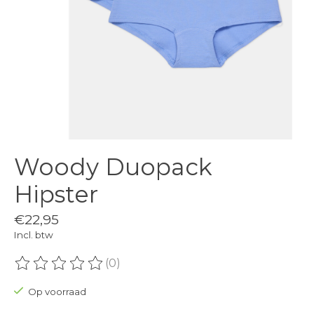
Woody Duopack
Hipster
€22,95
Incl. btw
(0)
De beoordeling van dit product is
0
van de 5
Op voorraad