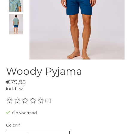
Woody Pyjama
€79,95
Incl. btw
(0)
De beoordeling van dit product is
0
van de 5
Op voorraad
Color:
*