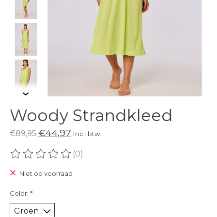
Woody Strandkleed
€44,97
€89,95
Incl. btw
(0)
De beoordeling van dit product is
0
van de 5
Niet op voorraad
Color:
*