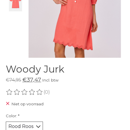
Woody Jurk
€37,47
€74,95
Incl. btw
(0)
De beoordeling van dit product is
0
van de 5
Niet op voorraad
Color:
*