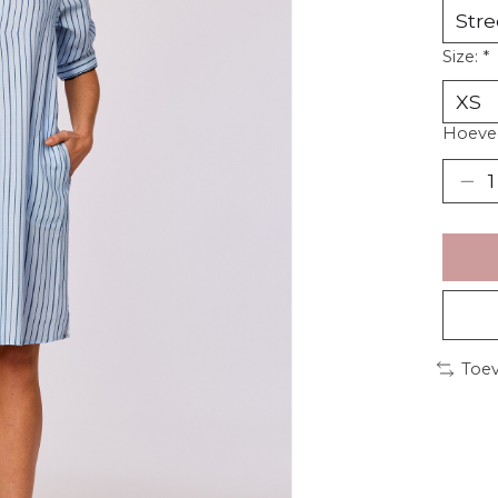
Size:
*
Hoevee
Toev