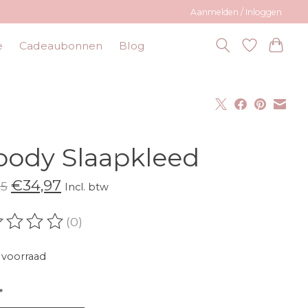
Aanmelden / Inloggen
e
Cadeaubonnen
Blog
ody Slaapkleed
€34,97
95
Incl. btw
(0)
oordeling van dit product is
0
van de 5
voorraad
*