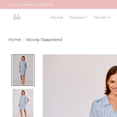
Gratis verzending vanaf €150
Home
Dames
Heren
Home
/
Woody Slaapkleed
Product image slideshow Items