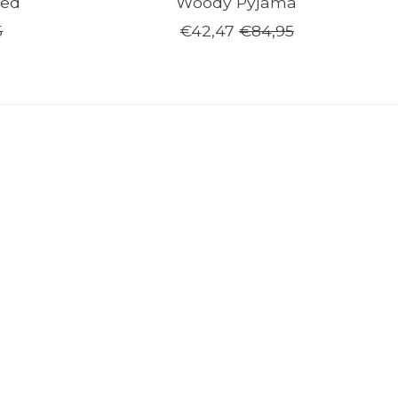
eed
Woody Pyjama
5
€42,47
€84,95