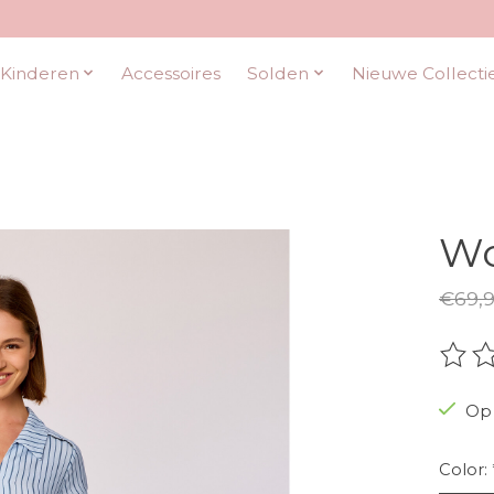
Kinderen
Accessoires
Solden
Nieuwe Collecti
Wo
€69,
De be
Op 
Color: