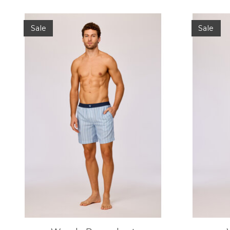
Items van productcarrousel
Sale
Sale