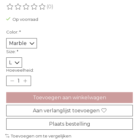
(0)
De beoordeling van dit product is
0
van de 5
Op voorraad
Color:
*
Size:
*
Hoeveelheid:
Toevoegen aan winkelwagen
Aan verlanglijst toevoegen
Plaats bestelling
Toevoegen om te vergelijken