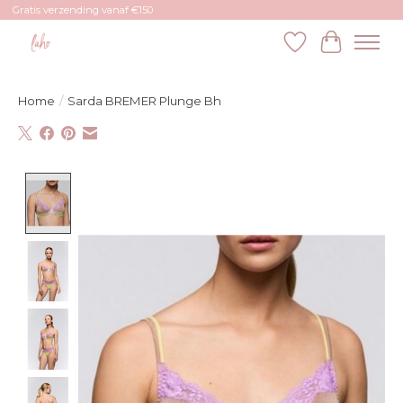
Gratis verzending vanaf €150
Verlanglijst
Winkelw
Home
/
Sarda BREMER Plunge Bh
Product image slideshow Items