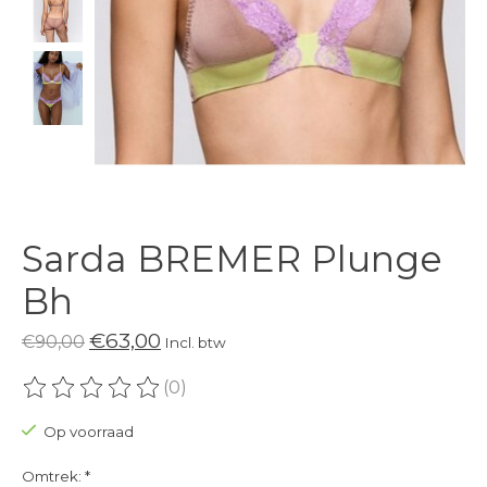
Sarda BREMER Plunge
Bh
€63,00
€90,00
Incl. btw
(0)
De beoordeling van dit product is
0
van de 5
Op voorraad
Omtrek:
*