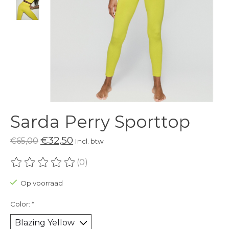
Sarda Perry Sporttop
€32,50
€65,00
Incl. btw
(0)
De beoordeling van dit product is
0
van de 5
Op voorraad
Color:
*