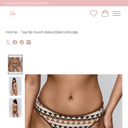
Gratis verzending vanaf €150
Verlanglijst
Winkelw
Home
/
Sarda Swim Biles Bikini Rioslip
Product image slideshow Items