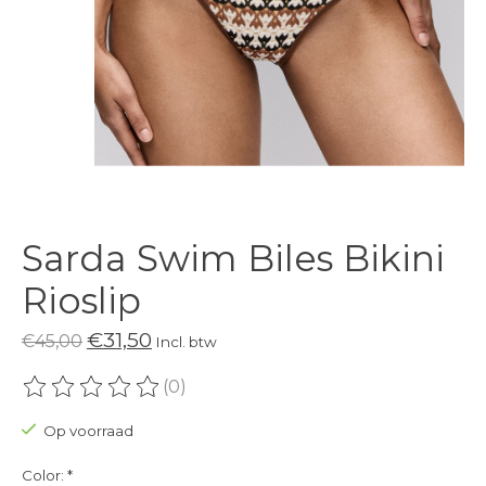
Sarda Swim Biles Bikini
Rioslip
€31,50
€45,00
Incl. btw
(0)
De beoordeling van dit product is
0
van de 5
Op voorraad
Color:
*