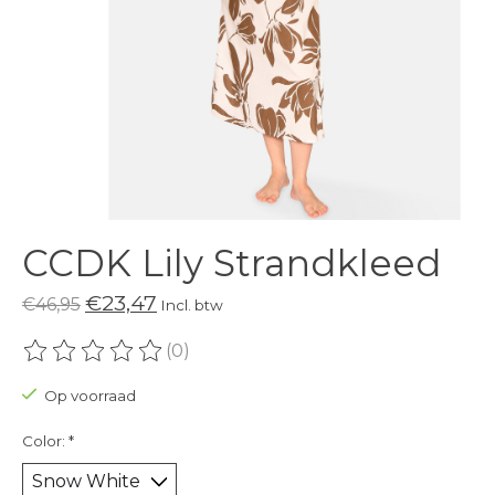
CCDK Lily Strandkleed
€23,47
€46,95
Incl. btw
(0)
De beoordeling van dit product is
0
van de 5
Op voorraad
Color:
*