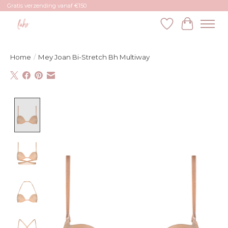
Gratis verzending vanaf €150
Verlanglijst
Winkelw
Home
/
Mey Joan Bi-Stretch Bh Multiway
Product image slideshow Items