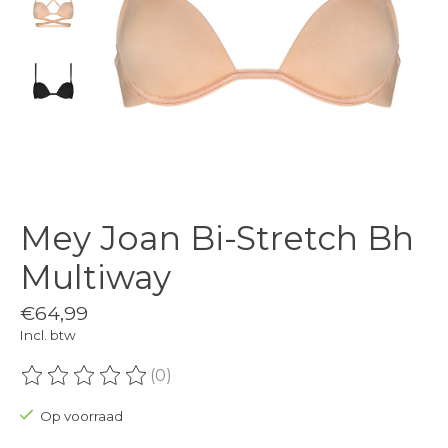
Mey Joan Bi-Stretch Bh
Multiway
€64,99
Incl. btw
(0)
De beoordeling van dit product is
0
van de 5
Op voorraad