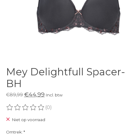
Mey Delightfull Spacer-
BH
€44,99
€89,99
Incl. btw
(0)
De beoordeling van dit product is
0
van de 5
Niet op voorraad
Omtrek:
*