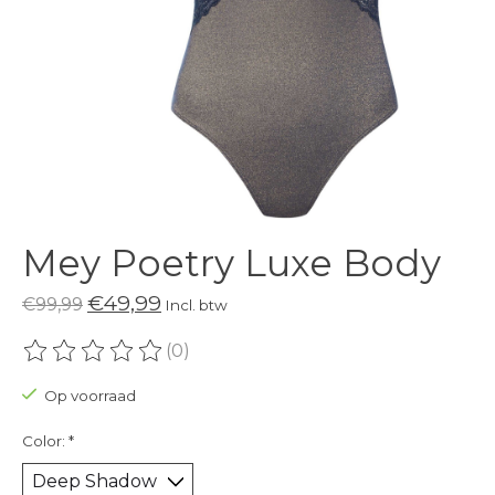
Mey Poetry Luxe Body
€49,99
€99,99
Incl. btw
(0)
De beoordeling van dit product is
0
van de 5
Op voorraad
Color:
*