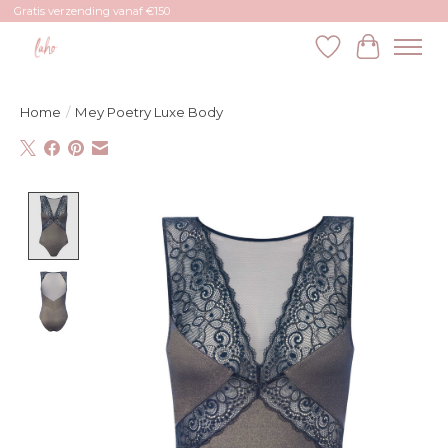
Gratis verzending vanaf €150
Verlanglijst
Winkelw
Home
/
Mey Poetry Luxe Body
Product image slideshow Items