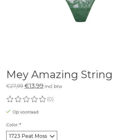
Mey Amazing String
€13,99
€27,99
Incl. btw
(0)
De beoordeling van dit product is
0
van de 5
Op voorraad
Color:
*