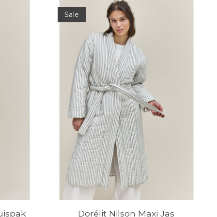
Sale
uispak
Dorélit Nilson Maxi Jas