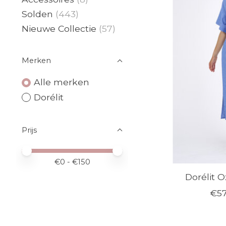
Solden
(443)
Nieuwe Collectie
(57)
Merken
Alle merken
Dorélit
Prijs
Minimale prijswaarde
Price maximum value
€
0
- €
150
Dorélit 
€57