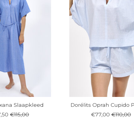
Oxana Slaapkleed
Dorélits Oprah Cupido 
,50
€115,00
€77,00
€110,00