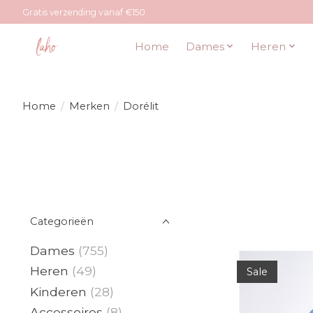
Gratis verzending vanaf €150
Home
Dames
Heren
Home
/
Merken
/
Dorélit
Categorieën
Dames
(755)
Heren
(49)
Sale
Kinderen
(28)
Accessoires
(8)