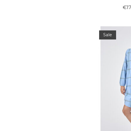
€17
Sale