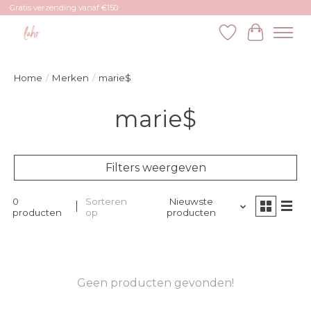
Gratis verzending vanaf €150
Verlanglijst
Winkelw
Home
/
Merken
/
marie$
marie$
Filters weergeven
0
Sorteren
Nieuwste
producten
op
producten
Geen producten gevonden!