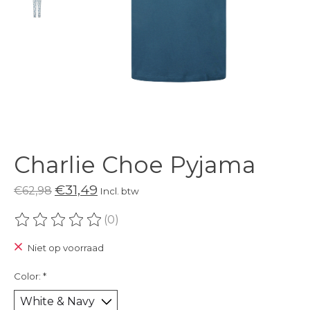
Charlie Choe Pyjama
€31,49
€62,98
Incl. btw
(0)
De beoordeling van dit product is
0
van de 5
Niet op voorraad
Color:
*