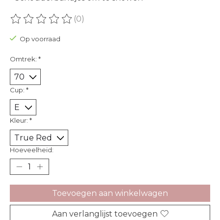
(0)
De beoordeling van dit product is
0
van de 5
Op voorraad
Omtrek:
*
Cup:
*
Kleur:
*
Hoeveelheid:
Toevoegen aan winkelwagen
Aan verlanglijst toevoegen