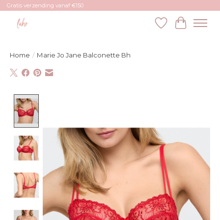
Gratis verzending vanaf €150
Verlanglijst
Winkelw
Home
/
Marie Jo Jane Balconette Bh
Product image slideshow Items