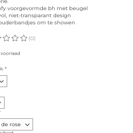
rie.
mfy voorgevormde bh met beugel
lvol, niet-transparant design
houderbandjes om te showen
(0)
oordeling van dit product is
0
van de 5
voorraad
k:
*
*
lheid: