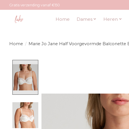
Gratis verzending vanaf €150
Home
Dames
Heren
Home
/
Marie Jo Jane Half Voorgevormde Balconette 
Product image slideshow Items