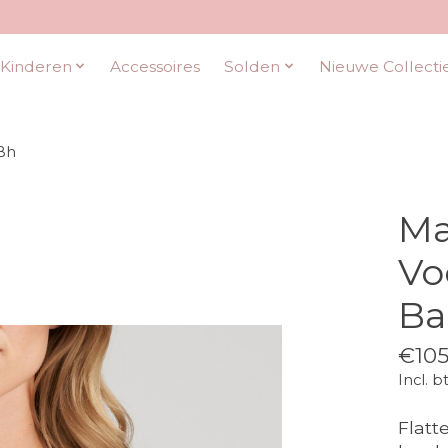
Kinderen
Accessoires
Solden
Nieuwe Collecti
Bh
Ma
Vo
Ba
€105
Incl. b
Flatt