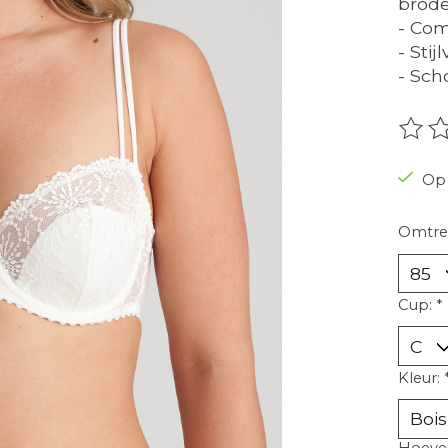
brode
- Co
- Stij
- Sc
De be
Op 
Omtre
Cup:
*
Kleur:
Hoevee