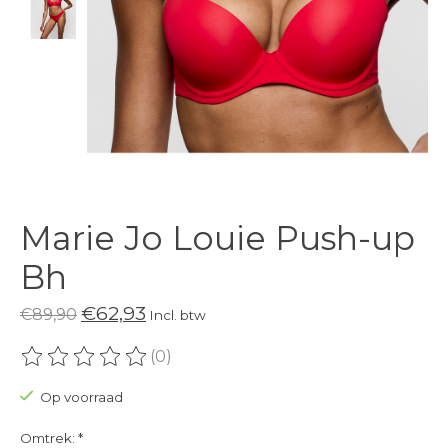
Marie Jo Louie Push-up
Bh
€62,93
€89,90
Incl. btw
(0)
De beoordeling van dit product is
0
van de 5
Op voorraad
Omtrek:
*