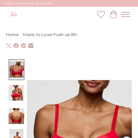
Gratis verzending vanaf €150
Verlanglijst
Winkelw
Home
/
Marie Jo Louie Push-up Bh
Product image slideshow Items