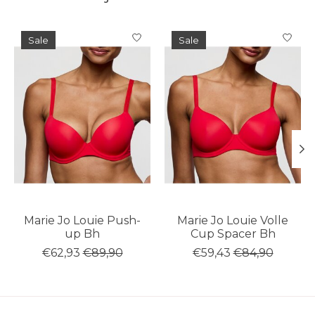
Items van productcarrousel
Sale
Sale
Marie Jo Louie Push-
Marie Jo Louie Volle
up Bh
Cup Spacer Bh
€62,93
€89,90
€59,43
€84,90