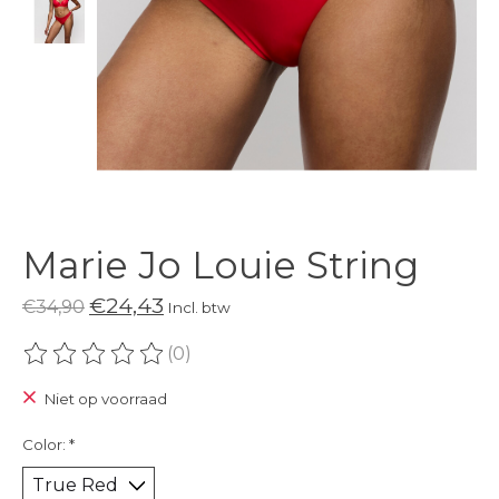
Marie Jo Louie String
€24,43
€34,90
Incl. btw
(0)
De beoordeling van dit product is
0
van de 5
Niet op voorraad
Color:
*