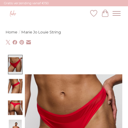
Gratis verzending vanaf €150
Verlanglijst
Winkelw
Home
/
Marie Jo Louie String
Product image slideshow Items