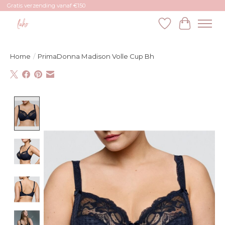
Gratis verzending vanaf €150
Verlanglijst
Winkelw
Home
/
PrimaDonna Madison Volle Cup Bh
Product image slideshow Items