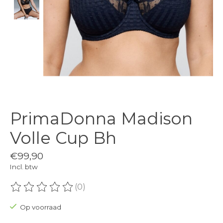
PrimaDonna Madison
Volle Cup Bh
€99,90
Incl. btw
(0)
De beoordeling van dit product is
0
van de 5
Op voorraad