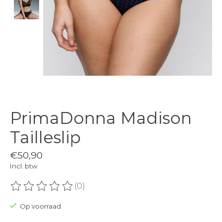
PrimaDonna Madison
Tailleslip
€50,90
Incl. btw
(0)
De beoordeling van dit product is
0
van de 5
Op voorraad