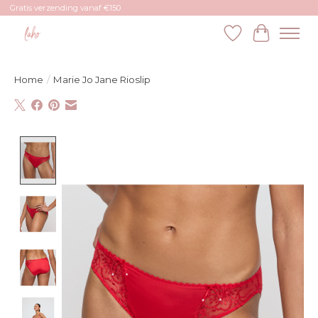
Gratis verzending vanaf €150
Verlanglijst
Winkelw
Home
/
Marie Jo Jane Rioslip
Product image slideshow Items