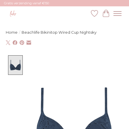
Gratis verzending vanaf €150
Verlanglijst
Winkelw
Home
/
Beachlife Bikinitop Wired Cup Nightsky
Product image slideshow Items