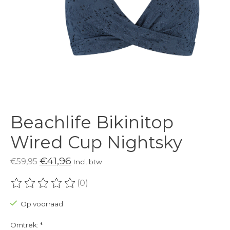
Beachlife Bikinitop
Wired Cup Nightsky
€41,96
€59,95
Incl. btw
(0)
De beoordeling van dit product is
0
van de 5
Op voorraad
Omtrek:
*