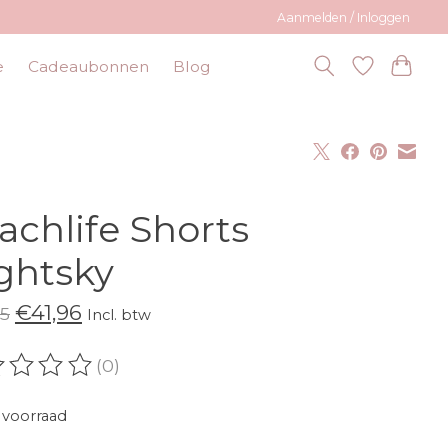
Aanmelden / Inloggen
e
Cadeaubonnen
Blog
achlife Shorts
ghtsky
€41,96
5
Incl. btw
(0)
oordeling van dit product is
0
van de 5
voorraad