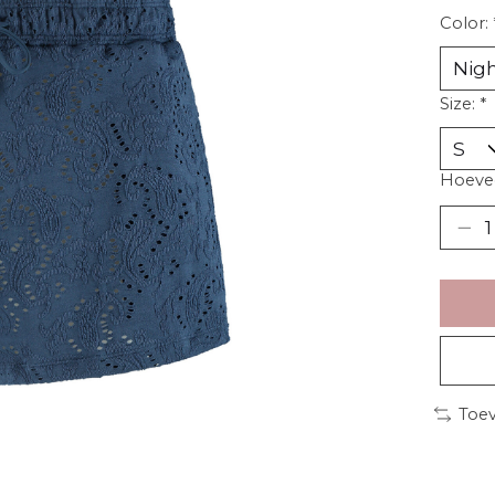
Color:
Size:
*
Hoevee
Toev