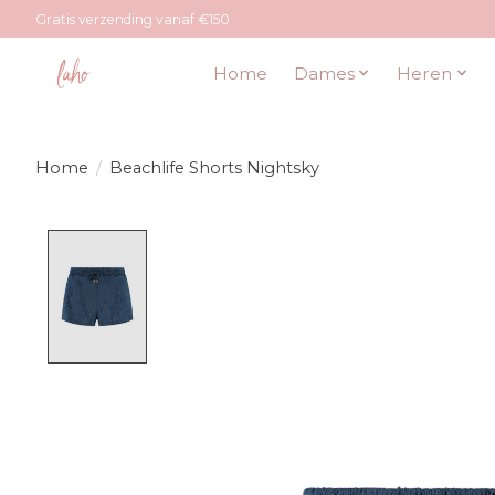
Gratis verzending vanaf €150
Home
Dames
Heren
Home
/
Beachlife Shorts Nightsky
Product image slideshow Items