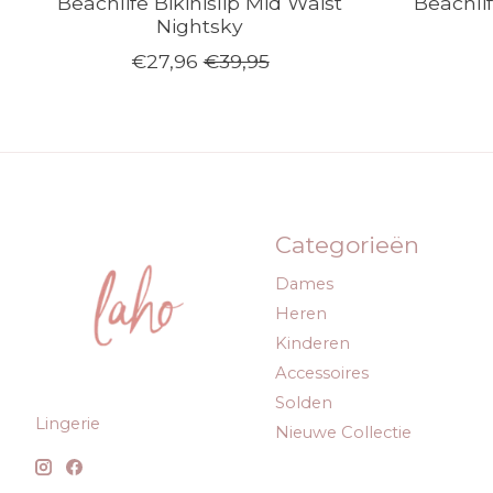
Beachlife Bikinislip Mid Waist
Beachli
Nightsky
€27,96
€39,95
Categorieën
Dames
Heren
Kinderen
Accessoires
Solden
Lingerie
Nieuwe Collectie