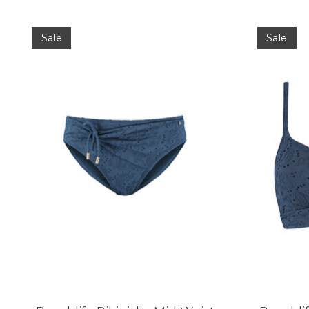
Items van productcarrousel
Sale
Sale