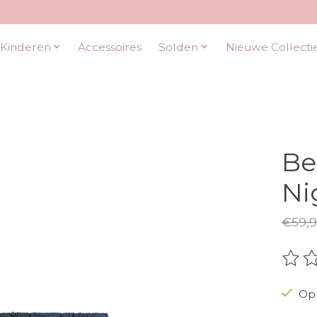
Kinderen
Accessoires
Solden
Nieuwe Collecti
Be
Ni
€59,9
De be
Op 