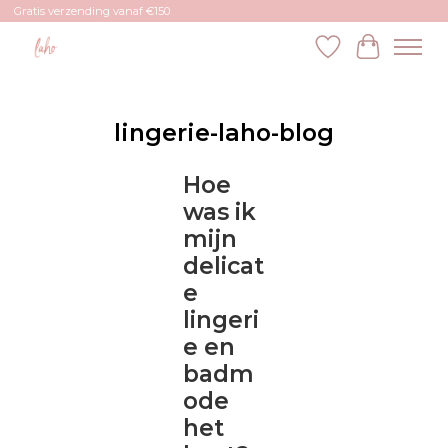
Gratis verzending vanaf €150
Verlanglijst
Winkelw
lingerie-laho-blog
Hoe
was ik
mijn
delicat
e
lingeri
e en
badm
ode
het