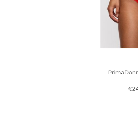
PrimaDonn
€24