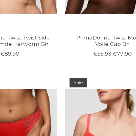
a Twist Twist Side
PrimaDonna Twist Mo
rmde Hartvorm Bh
Volle Cup Bh
€89,90
€55,93
€79,90
Sale