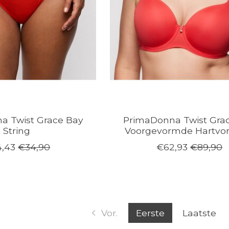
a Twist Grace Bay
PrimaDonna Twist Gra
String
Voorgevormde Hartvo
,43
€34,90
€62,93
€89,90
Vor.
Eerste
Laatste