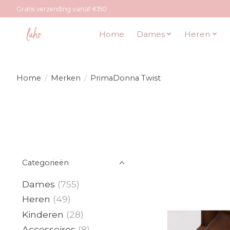
Gratis verzending vanaf €150
Home
Dames
Heren
Home
/
Merken
/
PrimaDonna Twist
Categorieën
Dames
(755)
Heren
(49)
Kinderen
(28)
Accessoires
(8)