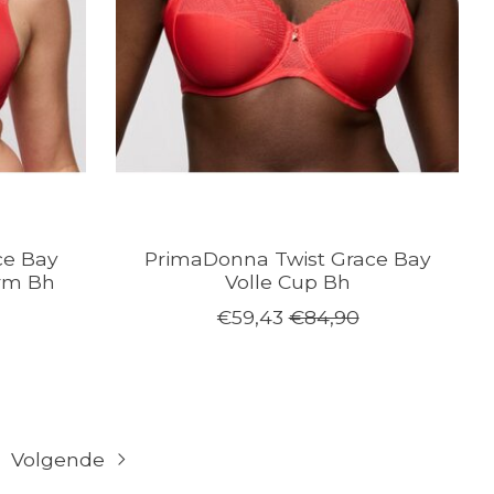
ce Bay
PrimaDonna Twist Grace Bay
rm Bh
Volle Cup Bh
€59,43
€84,90
Volgende