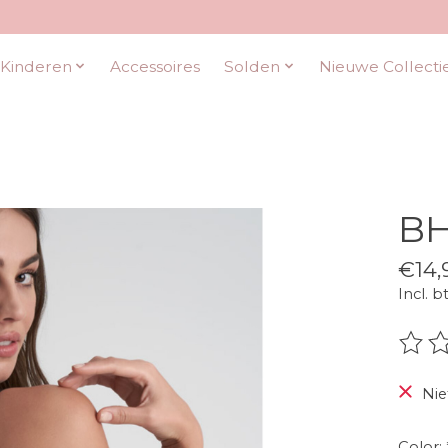
Kinderen
Accessoires
Solden
Nieuwe Collecti
BH
€14,
Incl. b
De be
Nie
Color: