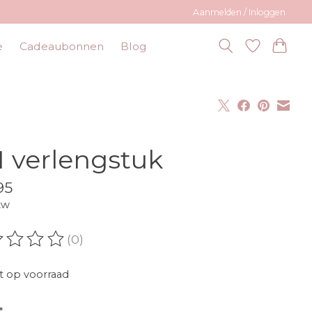
Aanmelden / Inloggen
e
Cadeaubonnen
Blog
 verlengstuk
95
tw
(0)
oordeling van dit product is
0
van de 5
t op voorraad
*