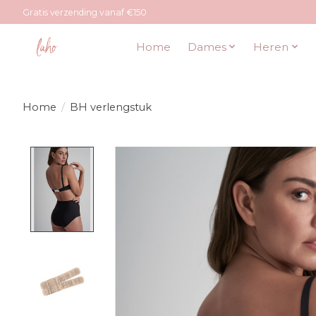
Gratis verzending vanaf €150
Home
Dames
Heren
Home
/
BH verlengstuk
Product image slideshow Items