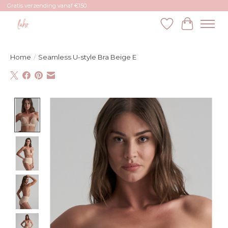
Gratis verzending vanaf €150
Verlanglijst
Winkelw
Home
/
Seamless U-style Bra Beige E
Product image slideshow Items