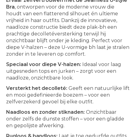
Ervaar zelfvertrouwen met de Seamless U-style
Bra
, ontworpen voor de moderne vrouw die
houdt van een flatterend silhouet én ultieme
vrijheid in haar outfits. Dankzij de innovatieve,
naadloze constructie biedt deze plak-bh een
prachtige decolletéversterking terwijl hij
onzichtbaar blijft onder je kleding. Perfect voor
diepe V-halzen – deze U-vormige bh laat je stralen
zonder in te leveren op comfort.
Speciaal voor diepe V-halzen:
Ideaal voor laag
uitgesneden tops en jurken – zorgt voor een
naadloze, onzichtbare look.
Versterkt het decolleté:
Geeft een natuurlijke lift
en mooi gedefinieerde boezem – voor een
zelfverzekerd gevoel bij elke outfit.
Naadloos en zonder stiknaden:
Onzichtbaar
onder zelfs de dunste stoffen – voor een gladde
en gepolijste afwerking.
Rugloos & bandloos:
Laat je toe gedurfde outfits