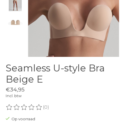
Seamless U-style Bra
Beige E
€34,95
Incl. btw
(0)
De beoordeling van dit product is
0
van de 5
Op voorraad