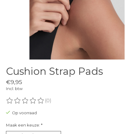
Cushion Strap Pads
€9,95
Incl. btw
(0)
De beoordeling van dit product is
0
van de 5
Op voorraad
Maak een keuze:
*