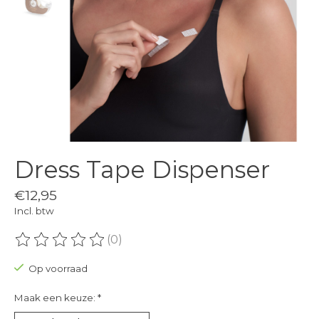
Dress Tape Dispenser
€12,95
Incl. btw
(0)
De beoordeling van dit product is
0
van de 5
Op voorraad
Maak een keuze:
*