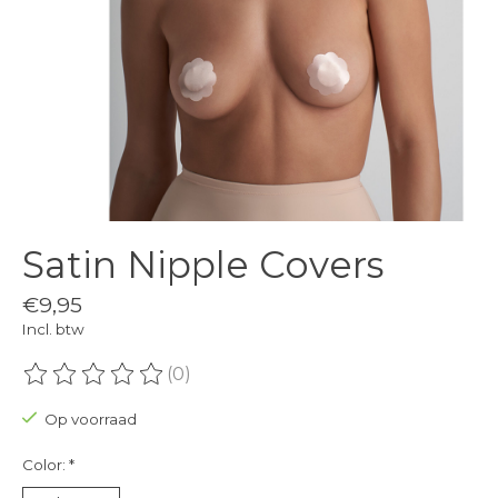
Satin Nipple Covers
€9,95
Incl. btw
(0)
De beoordeling van dit product is
0
van de 5
Op voorraad
Color:
*