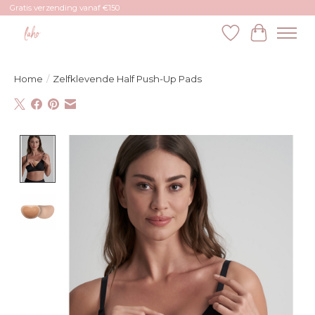
Gratis verzending vanaf €150
Verlanglijst
Winkelw
Home
/
Zelfklevende Half Push-Up Pads
Product image slideshow Items