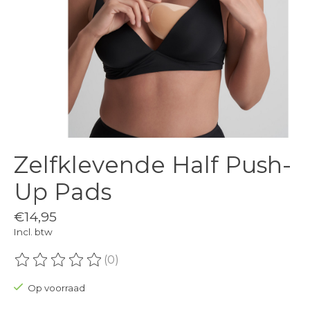
Zelfklevende Half Push-
Up Pads
€14,95
Incl. btw
(0)
De beoordeling van dit product is
0
van de 5
Op voorraad