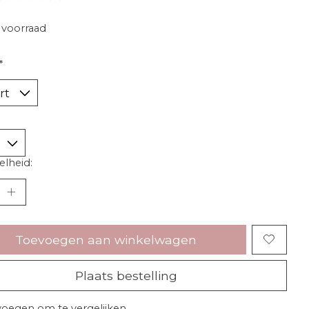
voorraad
*
lheid:
Toevoegen aan winkelwagen
Plaats bestelling
oegen om te vergelijken