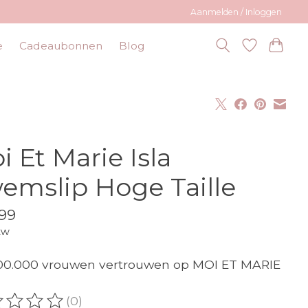
Aanmelden / Inloggen
e
Cadeaubonnen
Blog
i Et Marie Isla
emslip Hoge Taille
99
tw
00.000 vrouwen vertrouwen op MOI ET MARIE
(0)
oordeling van dit product is
0
van de 5