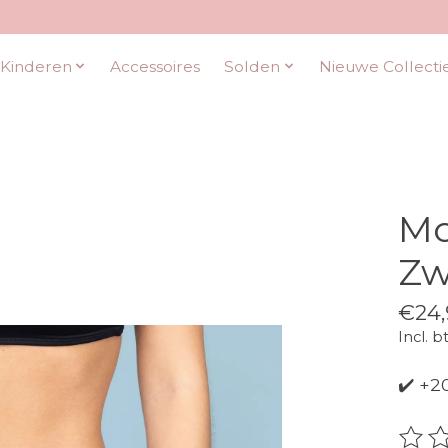
Kinderen
Accessoires
Solden
Nieuwe Collecti
Mo
Zw
€24,
Incl. b
✔️ +2
De be