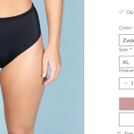
Op 
Color:
Size:
*
Hoevee
Toev