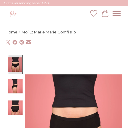
Gratis verzending vanaf €150
Verlanglijst
Winkelw
Home
/
Moi Et Marie Marie Comfi slip
Product image slideshow Items