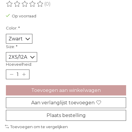
(0)
De beoordeling van dit product is
0
van de 5
Op voorraad
Color:
*
Size:
*
Hoeveelheid:
Toevoegen aan winkelwagen
Aan verlanglijst toevoegen
Plaats bestelling
Toevoegen om te vergelijken