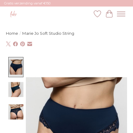
Gratis verzending vanaf €150
Verlanglijst
Winkelw
Home
/
Marie Jo Soft Studio String
Product image slideshow Items