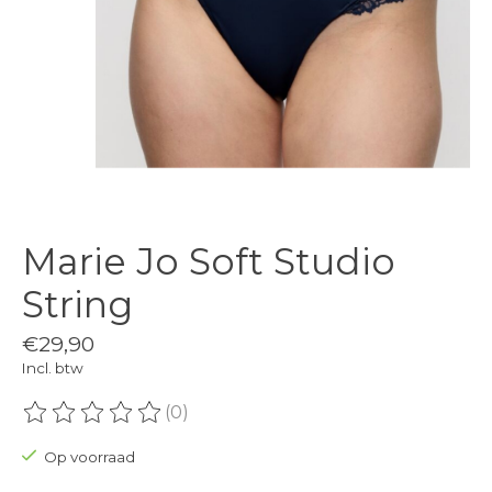
Marie Jo Soft Studio
String
€29,90
Incl. btw
(0)
De beoordeling van dit product is
0
van de 5
Op voorraad