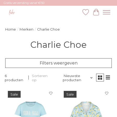
Gratis verzending vanaf €150
Verlanglijst
Winkelw
Home
/
Merken
/
Charlie Choe
Charlie Choe
Filters weergeven
6
Sorteren
Nieuwste
producten
op
producten
Sale
Sale