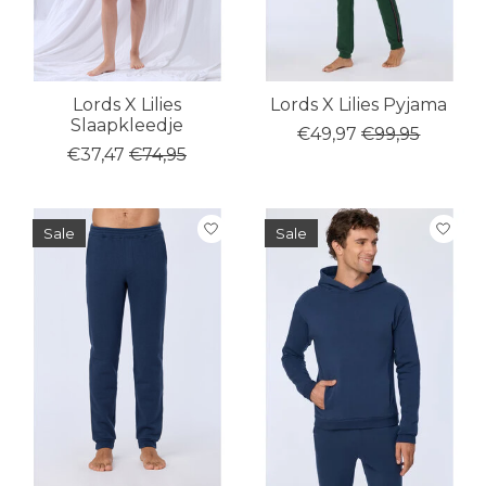
Lords X Lilies
Lords X Lilies Pyjama
Slaapkleedje
€49,97
€99,95
€37,47
€74,95
Sale
Sale