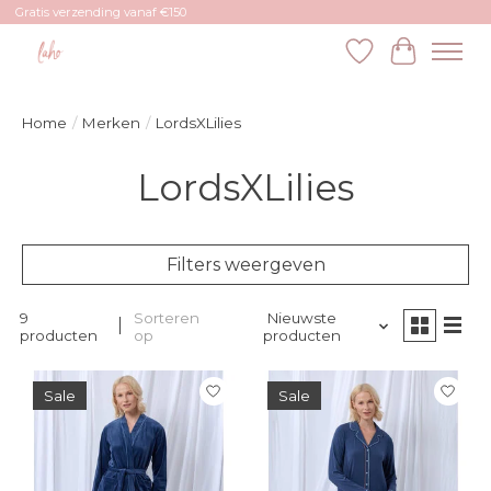
Gratis verzending vanaf €150
Verlanglijst
Winkelw
Home
/
Merken
/
LordsXLilies
LordsXLilies
Filters weergeven
9
Sorteren
Nieuwste
producten
op
producten
Sale
Sale