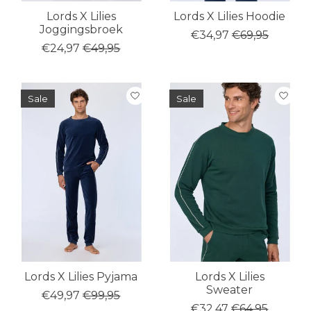
Lords X Lilies
Lords X Lilies Hoodie
Joggingsbroek
€34,97
€69,95
€24,97
€49,95
Sale
Sale
Lords X Lilies Pyjama
Lords X Lilies
Sweater
€49,97
€99,95
€32,47
€64,95