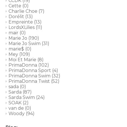
CCDK
(19)
Cette
(0)
Charlie Choe
(7)
Dorélit
(13)
Empreinte
(13)
LordsXLilies
(11)
mair
(0)
Marie Jo
(190)
Marie Jo Swim
(31)
marie$
(0)
Mey
(109)
Moi Et Marie
(8)
PrimaDonna
(102)
PrimaDonna Sport
(4)
PrimaDonna Swim
(32)
PrimaDonna Twist
(52)
sada
(0)
Sarda
(87)
Sarda Swim
(24)
SOAK
(2)
van de
(0)
Woody
(94)