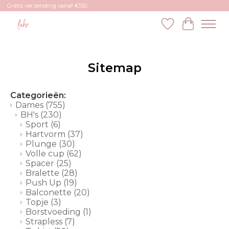
Gratis verzending vanaf €150
Verlanglijst
Winkelw
Sitemap
Categorieën:
Dames
(755)
BH's
(230)
Sport
(6)
Hartvorm
(37)
Plunge
(30)
Volle cup
(62)
Spacer
(25)
Bralette
(28)
Push Up
(19)
Balconette
(20)
Topje
(3)
Borstvoeding
(1)
Strapless
(7)