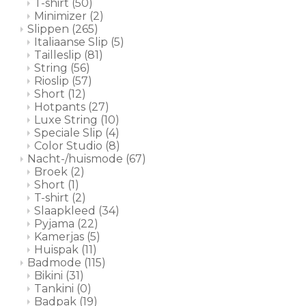
T-shirt
(50)
Minimizer
(2)
Slippen
(265)
Italiaanse Slip
(5)
Tailleslip
(81)
String
(56)
Rioslip
(57)
Short
(12)
Hotpants
(27)
Luxe String
(10)
Speciale Slip
(4)
Color Studio
(8)
Nacht-/huismode
(67)
Broek
(2)
Short
(1)
T-shirt
(2)
Slaapkleed
(34)
Pyjama
(22)
Kamerjas
(5)
Huispak
(11)
Badmode
(115)
Bikini
(31)
Tankini
(0)
Badpak
(19)